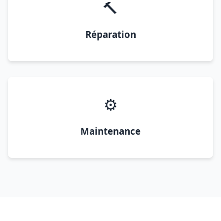
🔨
Réparation
⚙️
Maintenance