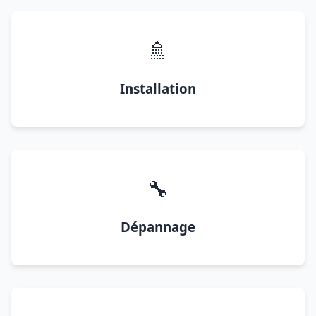
🚿
Installation
🔧
Dépannage