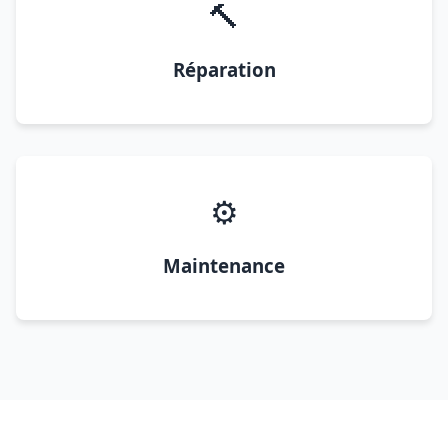
🔨
Réparation
⚙️
Maintenance