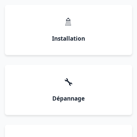
🚿
Installation
🔧
Dépannage