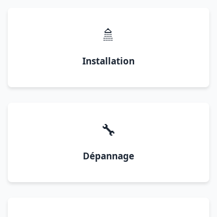
🚿
Installation
🔧
Dépannage