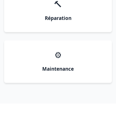
🔨
Réparation
⚙️
Maintenance