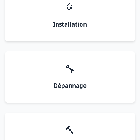
🚿
Installation
🔧
Dépannage
🔨