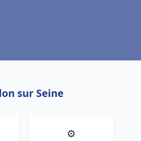
lon sur Seine
⚙️