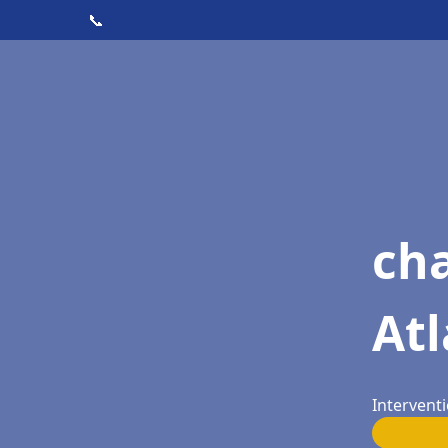
📞
cha
Atl
Interventi