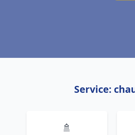
Service: cha
🚿