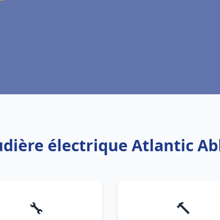
udière électrique Atlantic Ab
🔧
🔨