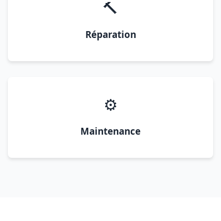
🔨
Réparation
⚙️
Maintenance