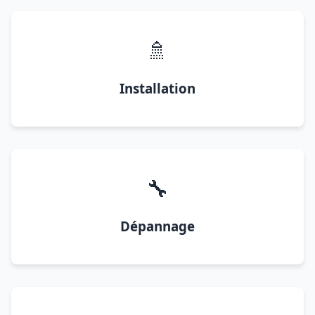
🚿
Installation
🔧
Dépannage