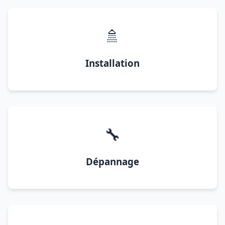
🚿
Installation
🔧
Dépannage