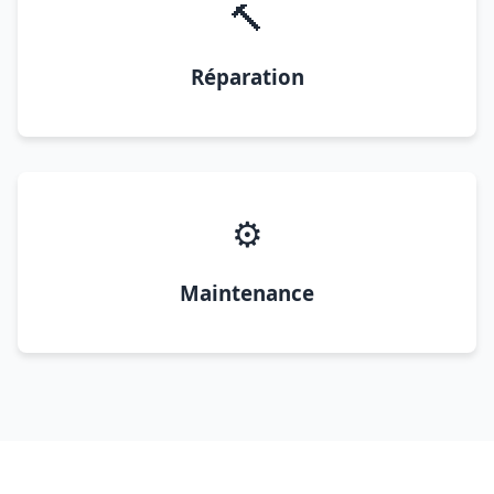
🔨
Réparation
⚙️
Maintenance