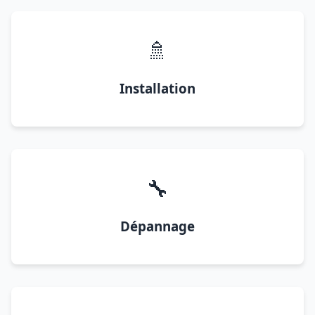
🚿
Installation
🔧
Dépannage