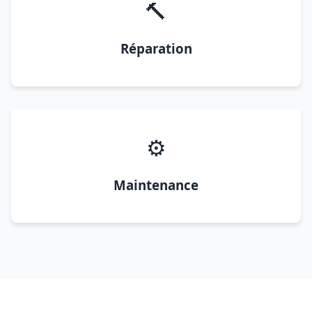
🔨
Réparation
⚙️
Maintenance