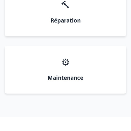
🔨
Réparation
⚙️
Maintenance