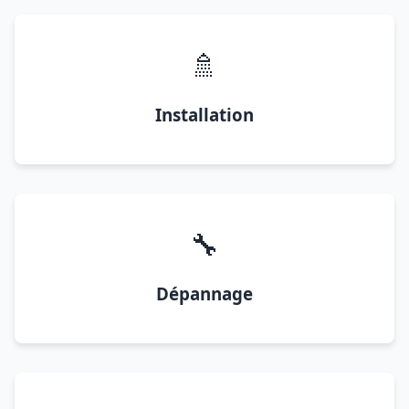
🚿
Installation
🔧
Dépannage