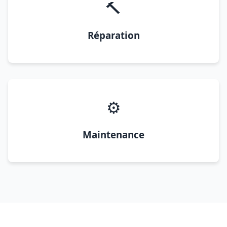
🔨
Réparation
⚙️
Maintenance