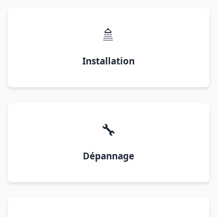
🚿
Installation
🔧
Dépannage