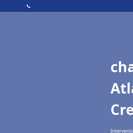
📞
cha
Atl
Cr
Intervent