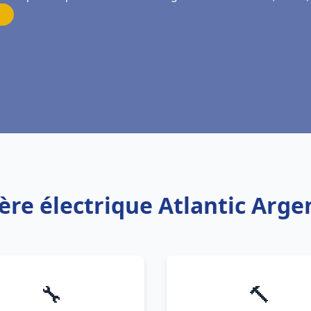
ère électrique Atlantic Arg
🔧
🔨