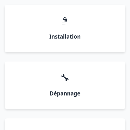
🚿
Installation
🔧
Dépannage