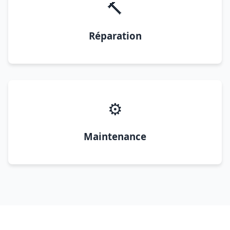
🔨
Réparation
⚙️
Maintenance