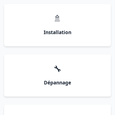
🚿
Installation
🔧
Dépannage