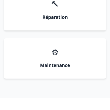
🔨
Réparation
⚙️
Maintenance