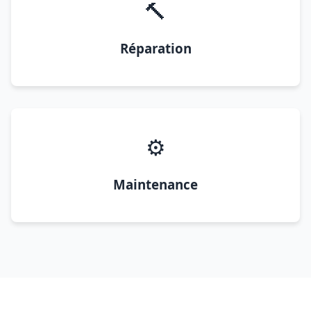
🔨
Réparation
⚙️
Maintenance