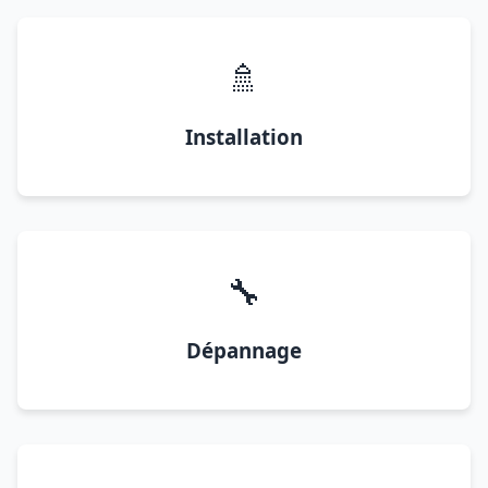
🚿
Installation
🔧
Dépannage