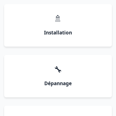
🚿
Installation
🔧
Dépannage