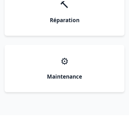
🔨
Réparation
⚙️
Maintenance