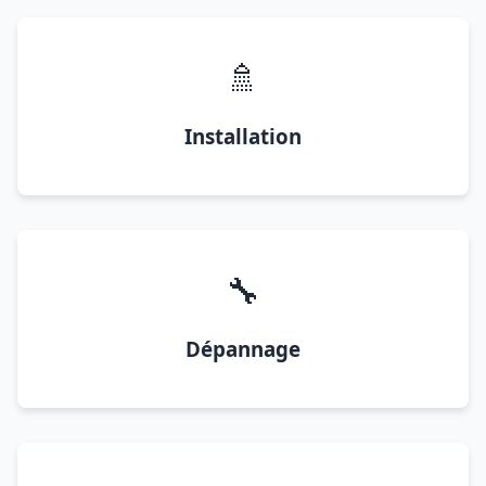
🚿
Installation
🔧
Dépannage