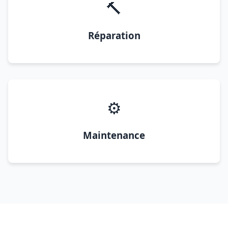
🔨
Réparation
⚙️
Maintenance