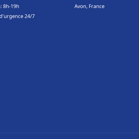
: 8h-19h
Avon, France
 d'urgence 24/7