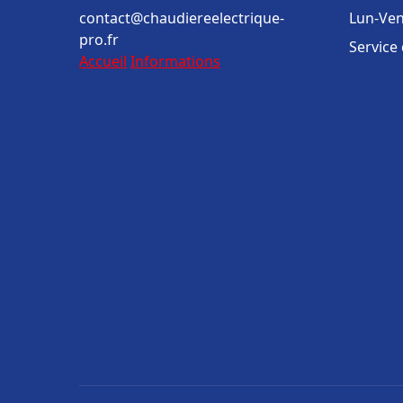
contact@chaudiereelectrique-
Lun-Ven
pro.fr
Service
Accueil
Informations