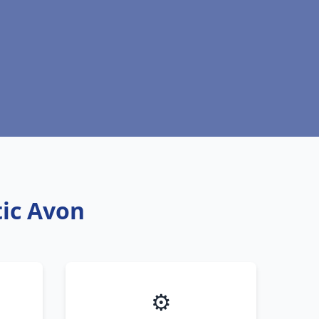
tic Avon
⚙️