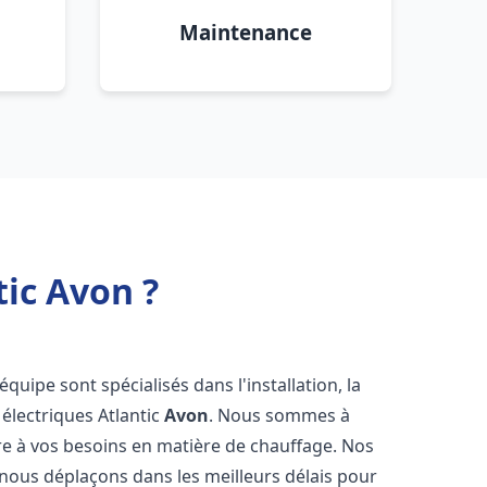
Maintenance
tic Avon ?
équipe sont spécialisés dans l'installation, la
électriques Atlantic
Avon
. Nous sommes à
re à vos besoins en matière de chauffage. Nos
 nous déplaçons dans les meilleurs délais pour