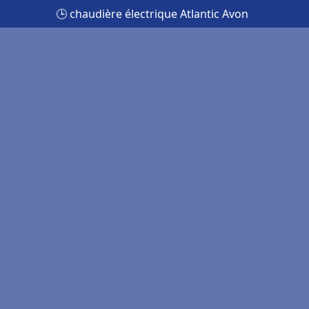
🕒 chaudière électrique Atlantic Avon