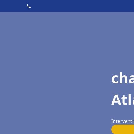
📞
cha
Atl
Interventi