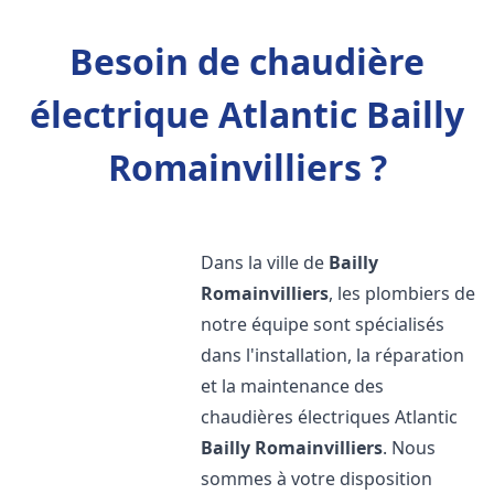
Besoin de chaudière
électrique Atlantic Bailly
Romainvilliers ?
Dans la ville de
Bailly
Romainvilliers
, les plombiers de
notre équipe sont spécialisés
dans l'installation, la réparation
et la maintenance des
chaudières électriques Atlantic
Bailly Romainvilliers
. Nous
sommes à votre disposition