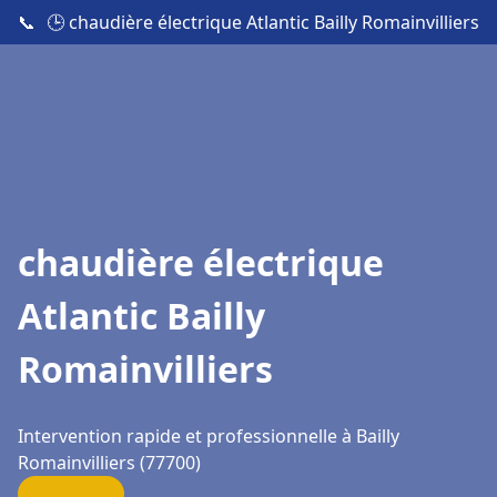
📞
🕒 chaudière électrique Atlantic Bailly Romainvilliers
chaudière électrique
Atlantic Bailly
Romainvilliers
Intervention rapide et professionnelle à Bailly
Romainvilliers (77700)