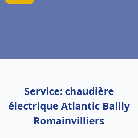
Service: chaudière
électrique Atlantic Bailly
Romainvilliers