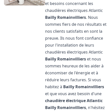
et besoins concernant les
chaudières électriques Atlantic
Bailly Romainvilliers
. Nous
sommes fiers de nos résultats et
nos clients satisfaits en sont la
preuve. Ils nous font confiance
pour l'installation de leurs
chaudières électriques Atlantic
Bailly Romainvilliers
et nous
sommes heureux de les aider à
économiser de l'énergie et à
réduire leurs factures. Si vous
habitez à
Bailly Romainvilliers
et que vous avez besoin d'une
chaudière électrique Atlantic
Bailly Romainvilliers
, n'hésitez