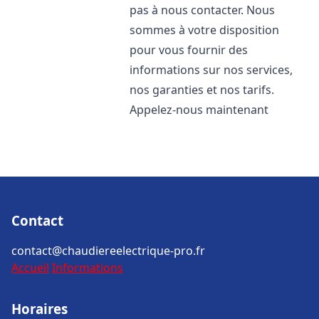
pas à nous contacter. Nous
sommes à votre disposition
pour vous fournir des
informations sur nos services,
nos garanties et nos tarifs.
Appelez-nous maintenant
Contact
contact@chaudiereelectrique-pro.fr
Accueil
Informations
Horaires