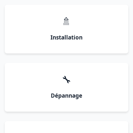
🚿
Installation
🔧
Dépannage