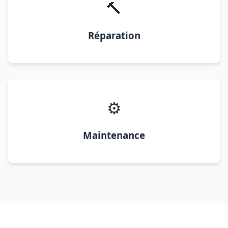
🔨
Réparation
⚙️
Maintenance