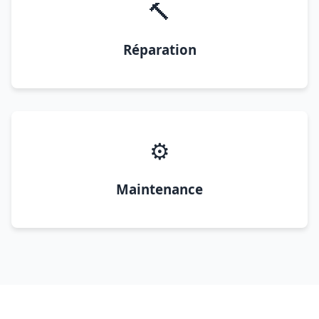
🔨
Réparation
⚙️
Maintenance