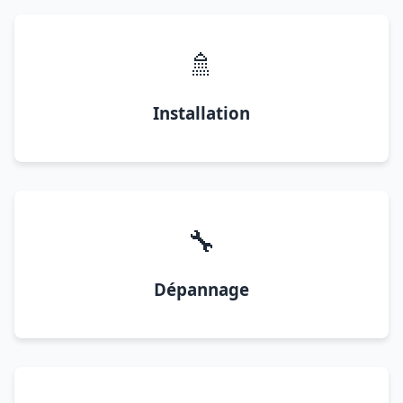
🚿
Installation
🔧
Dépannage