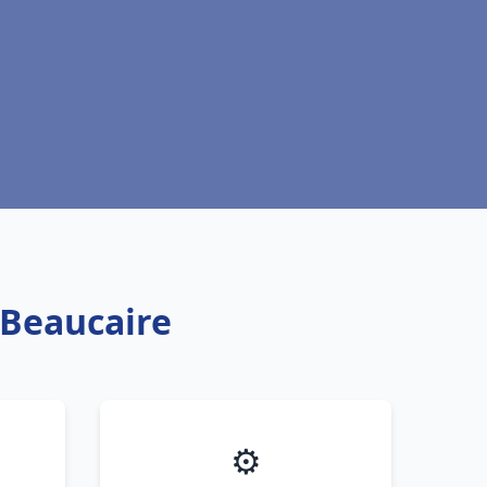
 Beaucaire
⚙️