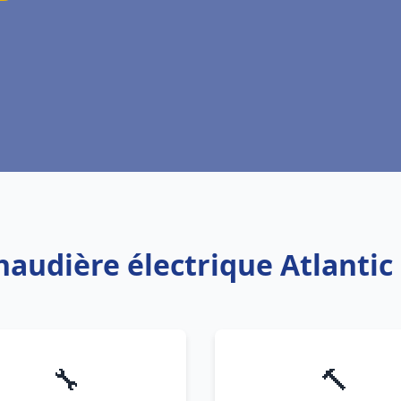
chaudière électrique Atlantic
🔧
🔨