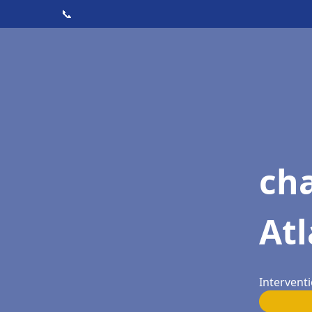
📞
cha
Atl
Interventi