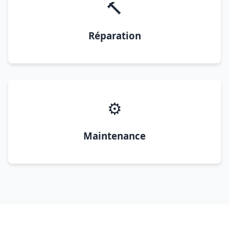
🔨
Réparation
⚙️
Maintenance