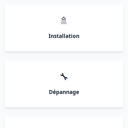
🚿
Installation
🔧
Dépannage