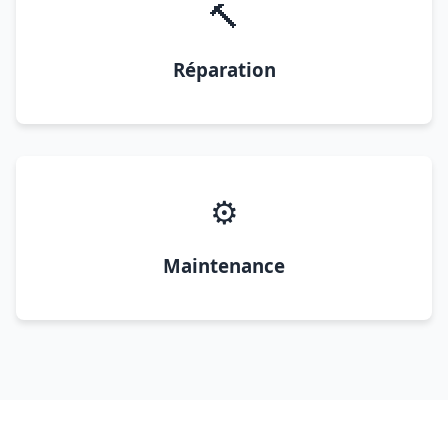
🔨
Réparation
⚙️
Maintenance