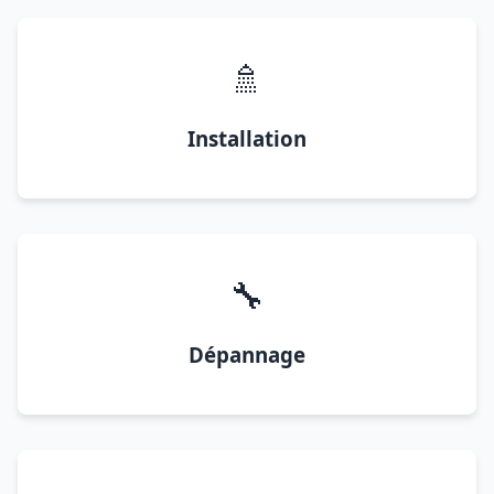
🚿
Installation
🔧
Dépannage