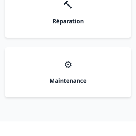
🔨
Réparation
⚙️
Maintenance