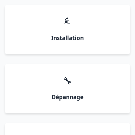
🚿
Installation
🔧
Dépannage