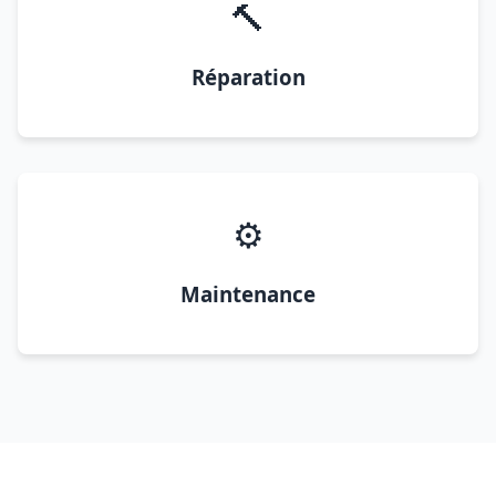
🔨
Réparation
⚙️
Maintenance