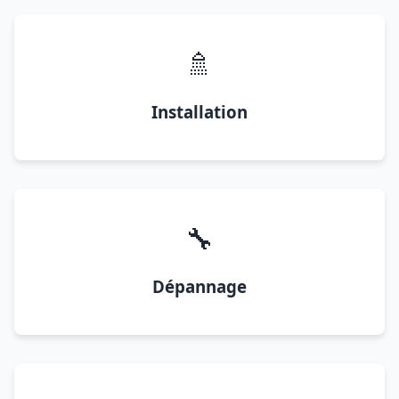
🚿
Installation
🔧
Dépannage