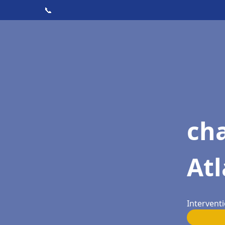
📞
cha
Atl
Intervent