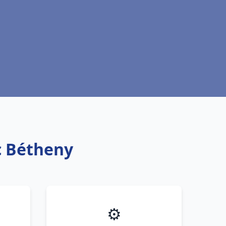
ic Bétheny
⚙️