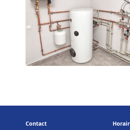
Contact
Horair