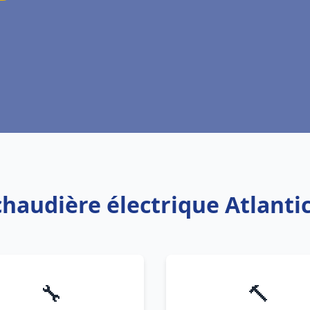
chaudière électrique Atlant
🔧
🔨