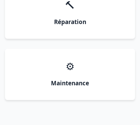
🔨
Réparation
⚙️
Maintenance