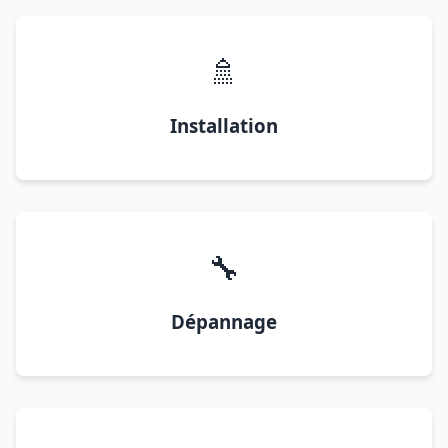
🚿
Installation
🔧
Dépannage