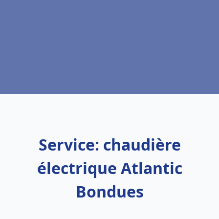
Service: chaudière
électrique Atlantic
Bondues