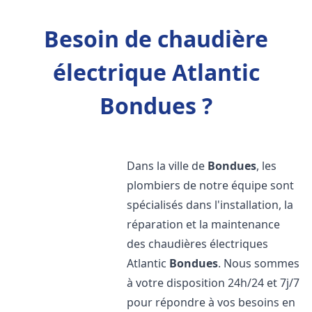
Besoin de chaudière
électrique Atlantic
Bondues ?
Dans la ville de
Bondues
, les
plombiers de notre équipe sont
spécialisés dans l'installation, la
réparation et la maintenance
des chaudières électriques
Atlantic
Bondues
. Nous sommes
à votre disposition 24h/24 et 7j/7
pour répondre à vos besoins en