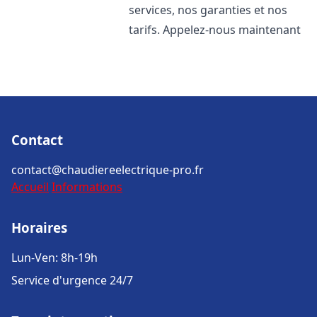
services, nos garanties et nos
tarifs. Appelez-nous maintenant
Contact
contact@chaudiereelectrique-pro.fr
Accueil
Informations
Horaires
Lun-Ven: 8h-19h
Service d'urgence 24/7