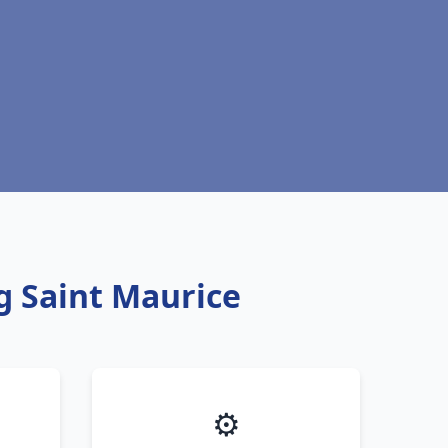
rg Saint Maurice
⚙️