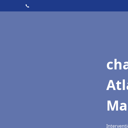
📞
cha
Atl
Ma
Intervent