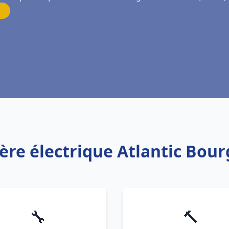
ère électrique Atlantic Bou
🔧
🔨