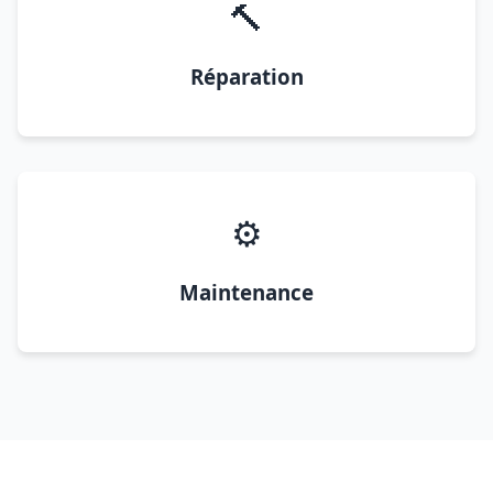
🔨
Réparation
⚙️
Maintenance