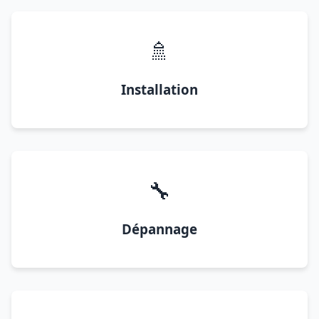
🚿
Installation
🔧
Dépannage