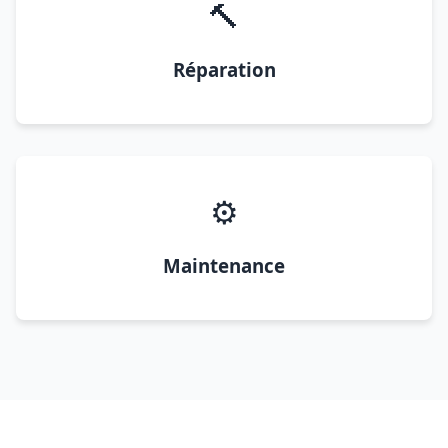
🔨
Réparation
⚙️
Maintenance