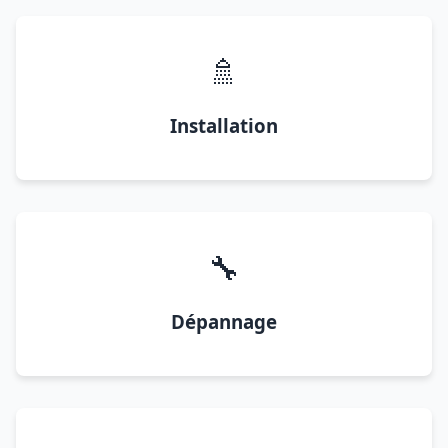
🚿
Installation
🔧
Dépannage