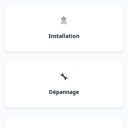
🚿
Installation
🔧
Dépannage