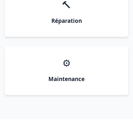
🔨
Réparation
⚙️
Maintenance