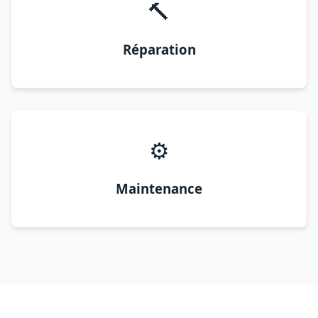
🔨
Réparation
⚙️
Maintenance