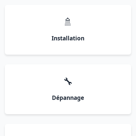
🚿
Installation
🔧
Dépannage