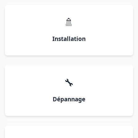
🚿
Installation
🔧
Dépannage