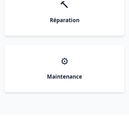
🔨
Réparation
⚙️
Maintenance