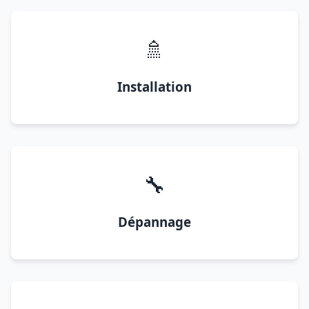
🚿
Installation
🔧
Dépannage