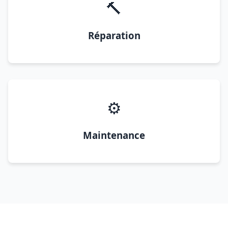
🔨
Réparation
⚙️
Maintenance