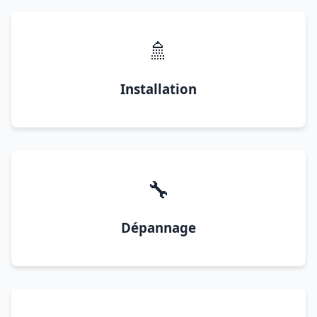
🚿
Installation
🔧
Dépannage