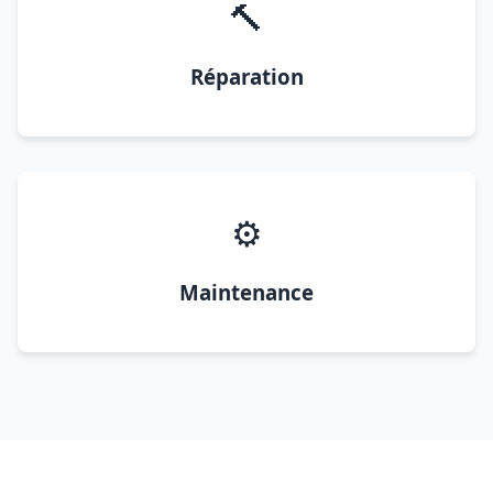
🔨
Réparation
⚙️
Maintenance