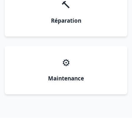
🔨
Réparation
⚙️
Maintenance