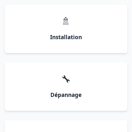
🚿
Installation
🔧
Dépannage