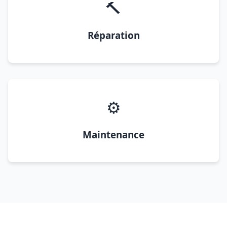
🔨
Réparation
⚙️
Maintenance