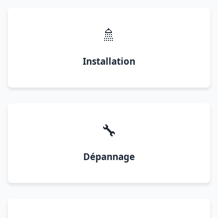
🚿
Installation
🔧
Dépannage