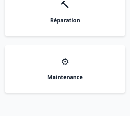
🔨
Réparation
⚙️
Maintenance