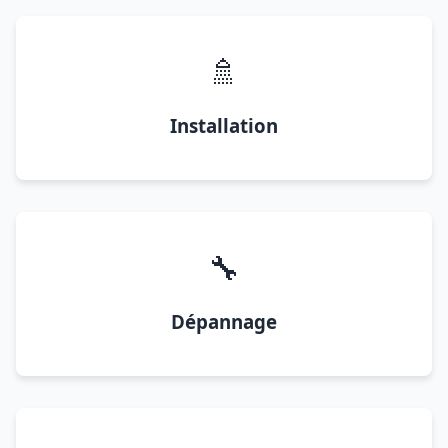
🚿
Installation
🔧
Dépannage