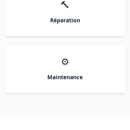
🔨
Réparation
⚙️
Maintenance