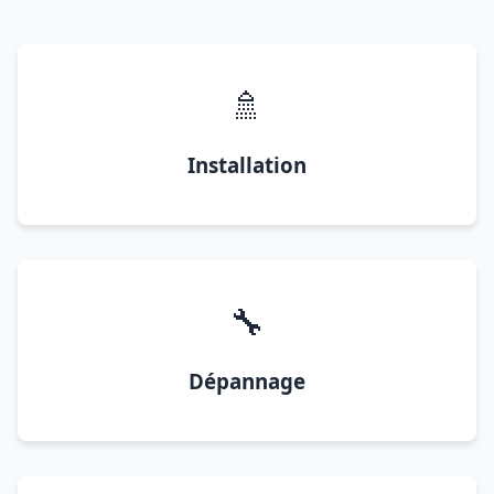
🚿
Installation
🔧
Dépannage