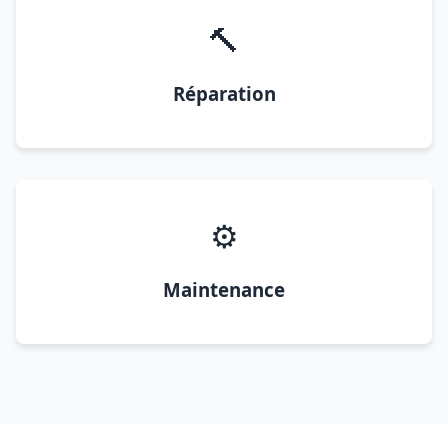
🔨
Réparation
⚙️
Maintenance