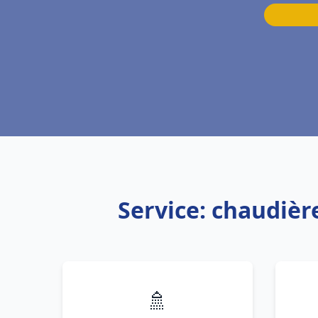
Service: chaudiè
🚿