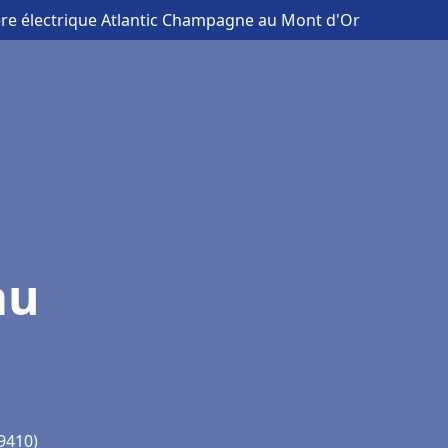
ère électrique Atlantic Champagne au Mont d'Or
au
9410)