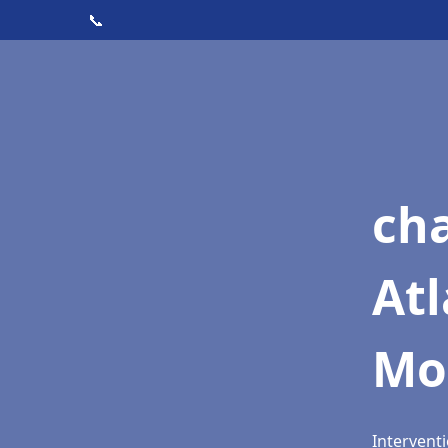
📞
cha
At
Mo
Intervent