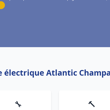
re électrique Atlantic Champ
🔧
🔨