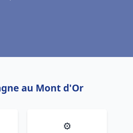
agne au Mont d'Or
⚙️