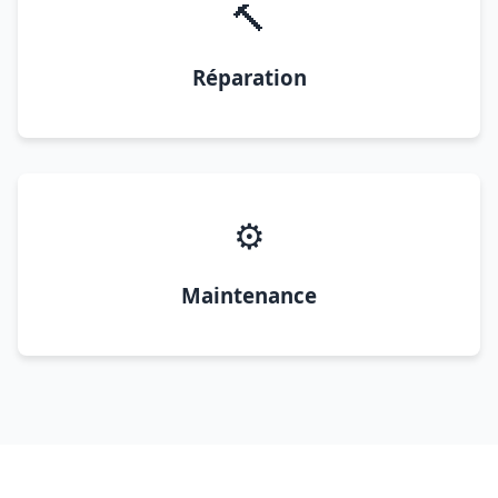
🔨
Réparation
⚙️
Maintenance