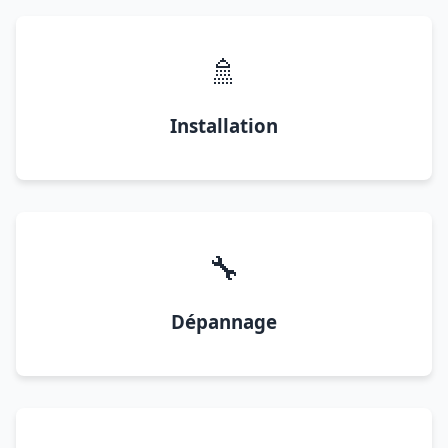
🚿
Installation
🔧
Dépannage