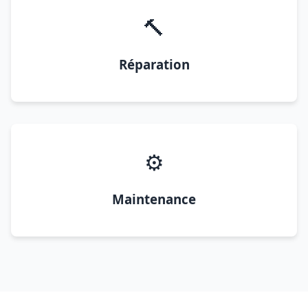
🔨
Réparation
⚙️
Maintenance