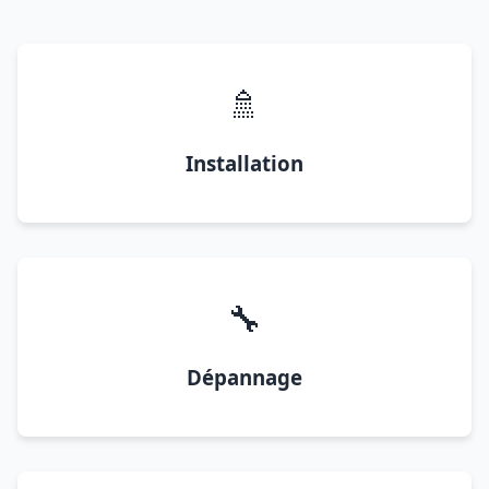
🚿
Installation
🔧
Dépannage