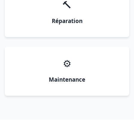
🔨
Réparation
⚙️
Maintenance