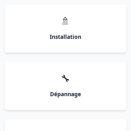
🚿
Installation
🔧
Dépannage