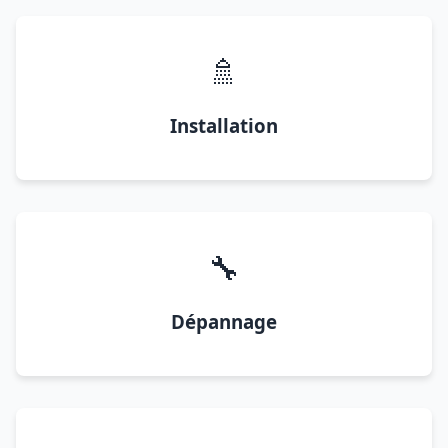
🚿
Installation
🔧
Dépannage