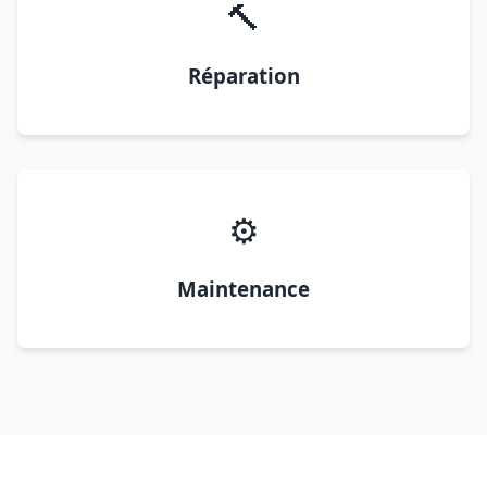
🔨
Réparation
⚙️
Maintenance