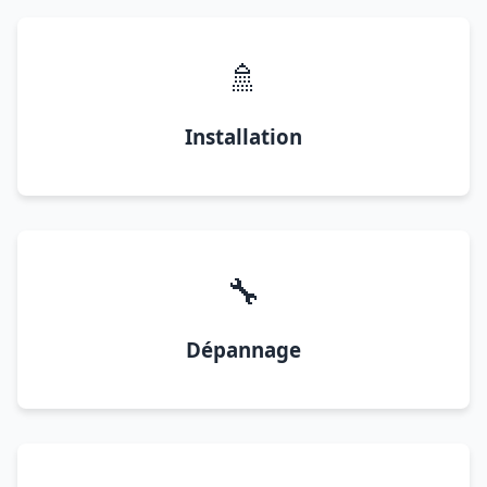
🚿
Installation
🔧
Dépannage