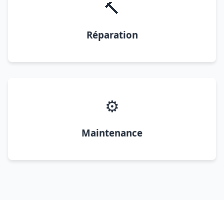
🔨
Réparation
⚙️
Maintenance