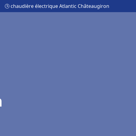
🕒 chaudière électrique Atlantic Châteaugiron
n