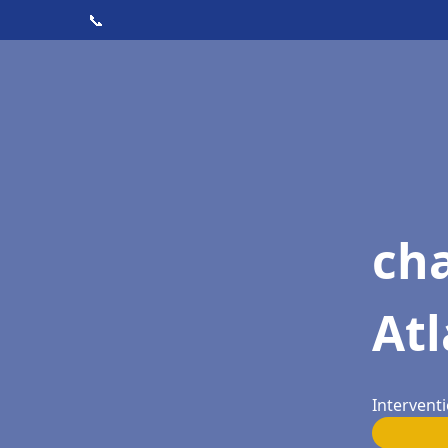
📞
cha
At
Intervent