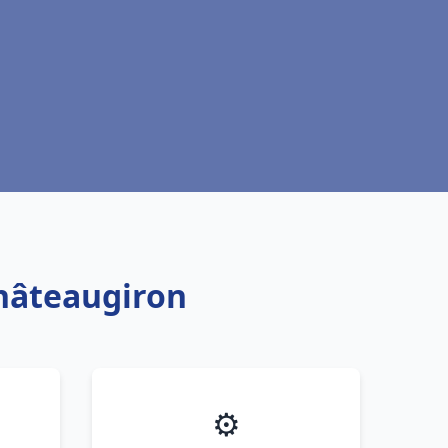
Châteaugiron
⚙️