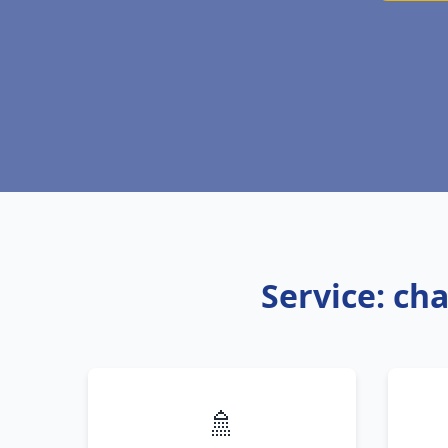
Service: ch
🚿