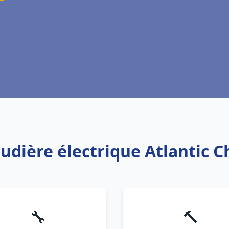
audière électrique Atlantic 
🔧
🔨