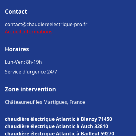
Contact
contact@chaudiereelectrique-pro.fr
Accueil
Informations
Horaires
Lun-Ven: 8h-19h
Service d'urgence 24/7
Zone intervention
Châteauneuf les Martigues, France
chaudière électrique Atlantic à Blanzy 71450
chaudière électrique Atlantic à Auch 32810
chaudière électrique Atlantic à Bailleul 59270