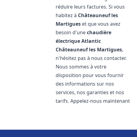
réduire leurs factures. Si vous
habitez à
Châteauneuf les
Martigues
et que vous avez
besoin d'une
chaudière
électrique Atlantic
Châteauneuf les Martigues
,
n'hésitez pas à nous contacter.
Nous sommes à votre
disposition pour vous fournir
des informations sur nos
services, nos garanties et nos
tarifs. Appelez-nous maintenant