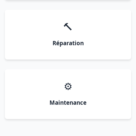
🔨
Réparation
⚙️
Maintenance