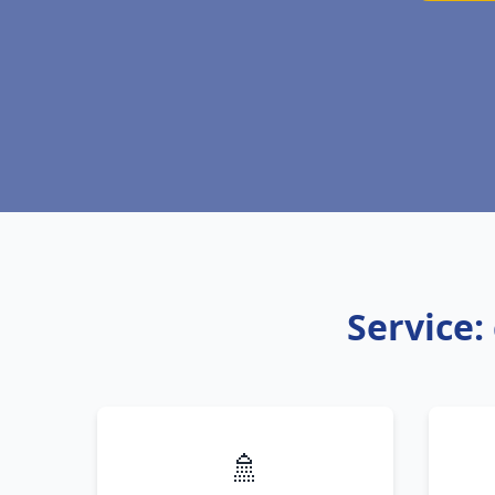
Service:
🚿