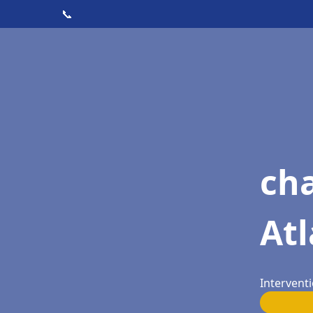
📞
cha
Atl
Interventi