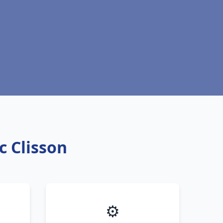
c Clisson
⚙️